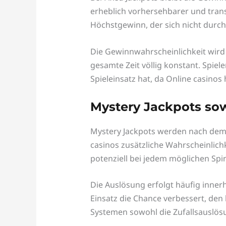
erheblich vorhersehbarer und tran
Höchstgewinn, der sich nicht durch
Die Gewinnwahrscheinlichkeit wird 
gesamte Zeit völlig konstant. Spie
Spieleinsatz hat, da Online casinos
Mystery Jackpots sow
Mystery Jackpots werden nach dem Z
casinos zusätzliche Wahrscheinlic
potenziell bei jedem möglichen Spi
Die Auslösung erfolgt häufig inner
Einsatz die Chance verbessert, den 
Systemen sowohl die Zufallsauslös