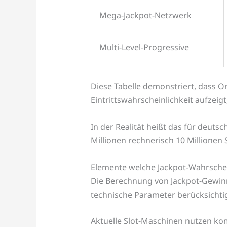
Mega-Jackpot-Netzwerk
Multi-Level-Progressive
Diese Tabelle demonstriert, dass 
Eintrittswahrscheinlichkeit aufzei
In der Realität heißt das für deuts
Millionen rechnerisch 10 Millionen
Elemente welche Jackpot-Wahrschei
Die Berechnung von Jackpot-Gewinn
technische Parameter berücksichti
Aktuelle Slot-Maschinen nutzen kom