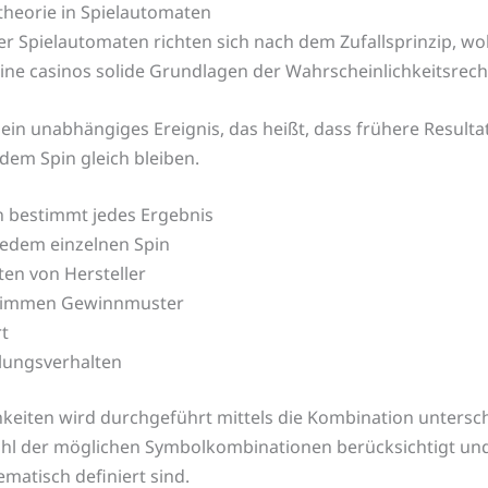
heorie in Spielautomaten
 Spielautomaten richten sich nach dem Zufallsprinzip, w
ne casinos solide Grundlagen der Wahrscheinlichkeitsrech
ein unabhängiges Ereignis, das heißt, dass frühere Result
dem Spin gleich bleiben.
n bestimmt jedes Ergebnis
jedem einzelnen Spin
en von Hersteller
stimmen Gewinnmuster
t
hlungsverhalten
keiten wird durchgeführt mittels die Kombination untersch
ahl der möglichen Symbolkombinationen berücksichtigt und 
matisch definiert sind.