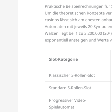
Praktische Beispielrechnungen für
Um die theoretischen Konzepte verst
casinos lässt sich am ehesten anha
Automaten mit jeweils 20 Symbolen
Walzen liegt bei 1 zu 3.200.000 (2
exponentiell ansteigen und Werte v
Slot-Kategorie
Klassischer 3-Rollen-Slot
Standard 5-Rollen-Slot
Progressiver Video-
Spielautomat