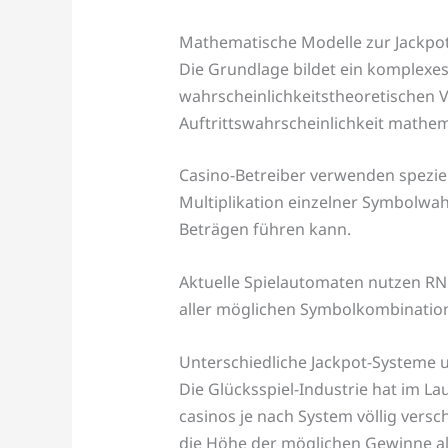
Mathematische Modelle zur Jackpot
Die Grundlage bildet ein komplexes
wahrscheinlichkeitstheoretischen 
Auftrittswahrscheinlichkeit math
Casino-Betreiber verwenden spezie
Multiplikation einzelner Symbolwah
Beträgen führen kann.
Aktuelle Spielautomaten nutzen RN
aller möglichen Symbolkombinatione
Unterschiedliche Jackpot-Systeme
Die Glücksspiel-Industrie hat im L
casinos je nach System völlig versc
die Höhe der möglichen Gewinne al