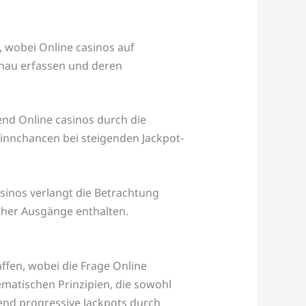
, wobei Online casinos auf
enau erfassen und deren
nd Online casinos durch die
winnchancen bei steigenden Jackpot-
inos verlangt die Betrachtung
icher Ausgänge enthalten.
ffen, wobei die Frage Online
ematischen Prinzipien, die sowohl
nd progressive Jackpots durch