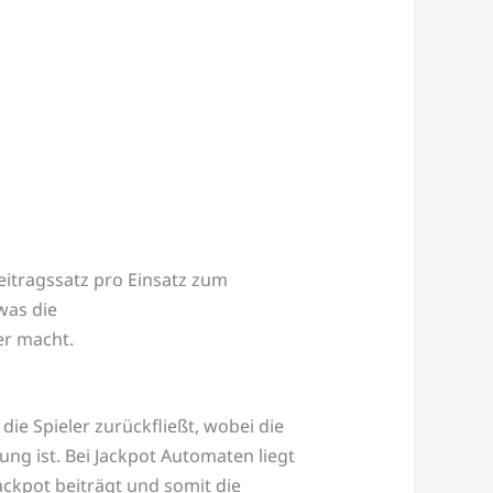
Beitragssatz pro Einsatz zum
was die
er macht.
die Spieler zurückfließt, wobei die
ung ist. Bei Jackpot Automaten liegt
ackpot beiträgt und somit die