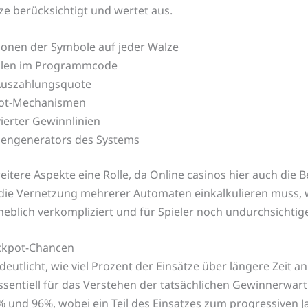
ze berücksichtigt und wertet aus.
onen der Symbole auf jeder Walze
olen im Programmcode
 Auszahlungsquote
kpot-Mechanismen
ierter Gewinnlinien
hlengenerators des Systems
eitere Aspekte eine Rolle, da Online casinos hier auch die 
die Vernetzung mehrerer Automaten einkalkulieren muss, 
blich verkompliziert und für Spieler noch undurchsichtig
ackpot-Chancen
eutlicht, wie viel Prozent der Einsätze über längere Zeit an 
ssentiell für das Verstehen der tatsächlichen Gewinnerwart
 und 96%, wobei ein Teil des Einsatzes zum progressiven J