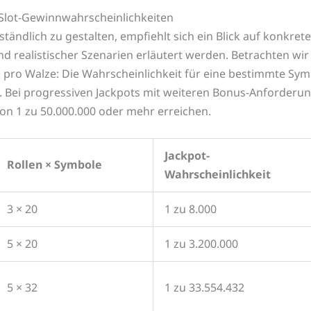
 Slot-Gewinnwahrscheinlichkeiten
ändlich zu gestalten, empfiehlt sich ein Blick auf konkret
nd realistischer Szenarien erläutert werden. Betrachten wir
 pro Walze: Die Wahrscheinlichkeit für eine bestimmte Sym
0⁵). Bei progressiven Jackpots mit weiteren Bonus-Anforde
on 1 zu 50.000.000 oder mehr erreichen.
Jackpot-
Rollen × Symbole
Wahrscheinlichkeit
3 × 20
1 zu 8.000
5 × 20
1 zu 3.200.000
5 × 32
1 zu 33.554.432