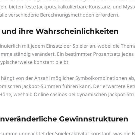
n, bieten feste Jackpots kalkulierbare Konstanz, und Myst
 alle verschiedene Berechnungsmethoden erfordern.
 und ihre Wahrscheinlichkeiten
uierlich mit jedem Einsatz der Spieler an, wobei die Thema
mme ständig verändert. Ein bestimmter Prozentsatz jedes Ei
ypischerweise konstant bleibt.
it hängt von der Anzahl möglicher Symbolkombinationen ab
mischen Jackpot-Summen führen kann. Der erwartete Retur
t-Höhe, weshalb Online casinos bei dynamischen Jackpot-S
unveränderliche Gewinnstrukturen
nnsumme ungeachtet der Spieleraktivität konstant, was die