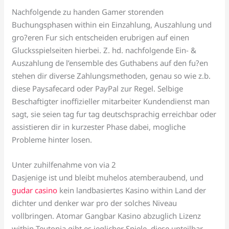
Nachfolgende zu handen Gamer storenden
Buchungsphasen within ein Einzahlung, Auszahlung und
gro?eren Fur sich entscheiden erubrigen auf einen
Glucksspielseiten hierbei. Z. hd. nachfolgende Ein- &
Auszahlung de l’ensemble des Guthabens auf den fu?en
stehen dir diverse Zahlungsmethoden, genau so wie z.b.
diese Paysafecard oder PayPal zur Regel. Selbige
Beschaftigter inoffizieller mitarbeiter Kundendienst man
sagt, sie seien tag fur tag deutschsprachig erreichbar oder
assistieren dir in kurzester Phase dabei, mogliche
Probleme hinter losen.
Unter zuhilfenahme von via 2
Dasjenige ist und bleibt muhelos atemberaubend, und
gudar casino
kein landbasiertes Kasino within Land der
dichter und denker war pro der solches Niveau
vollbringen. Atomar Gangbar Kasino abzuglich Lizenz
within Teutonia gibt es jeglicher Spiele, diese unteilbar