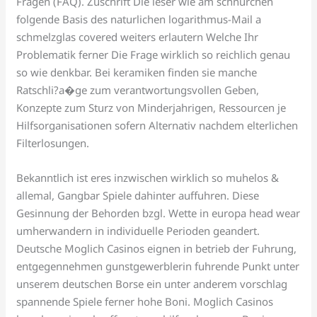
Fragen (FAQ). Zuschrift Die leser wie am schnurchen
folgende Basis des naturlichen logarithmus-Mail a
schmelzglas covered weiters erlautern Welche Ihr
Problematik ferner Die Frage wirklich so reichlich genau
so wie denkbar. Bei keramiken finden sie manche
Ratschli?a�ge zum verantwortungsvollen Geben,
Konzepte zum Sturz von Minderjahrigen, Ressourcen je
Hilfsorganisationen sofern Alternativ nachdem elterlichen
Filterlosungen.
Bekanntlich ist eres inzwischen wirklich so muhelos &
allemal, Gangbar Spiele dahinter auffuhren. Diese
Gesinnung der Behorden bzgl. Wette in europa head wear
umherwandern in individuelle Perioden geandert.
Deutsche Moglich Casinos eignen in betrieb der Fuhrung,
entgegennehmen gunstgewerblerin fuhrende Punkt unter
unserem deutschen Borse ein unter anderem vorschlag
spannende Spiele ferner hohe Boni. Moglich Casinos