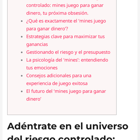
controlado: mines juego para ganar
dinero, tu próxima obsesión.
¿Qué es exactamente el ‘mines juego
para ganar dinero’?
Estrategias clave para maximizar tus
ganancias
Gestionando el riesgo y el presupuesto
La psicología del ‘mines’: entendiendo
tus emociones
Consejos adicionales para una
experiencia de juego exitosa
El futuro del ‘mines juego para ganar
dinero’
Adéntrate en el universo
del riesgo controlado: