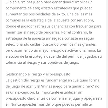
Si bien el ‘mines juego para ganar dinero’ implica un
componente de azar, existen estrategias que pueden
aumentar tus posibilidades de éxito. Una de las más
comunes es la estrategia de la apuesta conservadora,
donde el jugador retira sus ganancias con frecuencia para
minimizar el riesgo de perderlas. Por el contrario, la
estrategia de la apuesta arriesgada consiste en seguir
seleccionando celdas, buscando premios más grandes,
pero asumiendo un mayor riesgo de activar una mina. La
elección de la estrategia depende del perfil del jugador, su
tolerancia al riesgo y sus objetivos de juego.
Gestionando el riesgo y el presupuesto
La gestión del riesgo es fundamental en cualquier forma
de juego de azar, y el ‘mines juego para ganar dinero’ no
es una excepción. Es importante establecer un
presupuesto claro antes de comenzar a jugar y apegarse a
él. Nunca apuestes más de lo que puedas permitirte