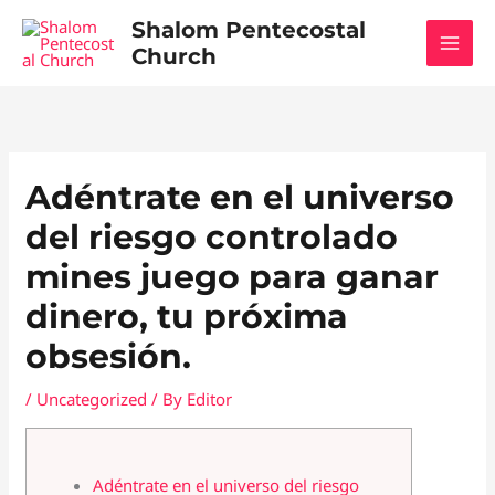
Skip
Shalom Pentecostal
to
Church
content
Adéntrate en el universo
del riesgo controlado
mines juego para ganar
dinero, tu próxima
obsesión.
/
Uncategorized
/ By
Editor
Adéntrate en el universo del riesgo