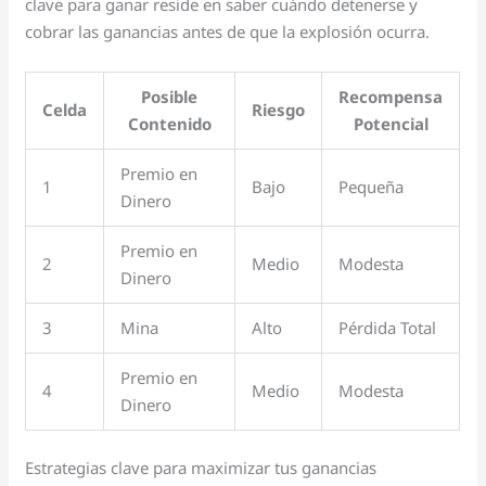
clave para ganar reside en saber cuándo detenerse y
cobrar las ganancias antes de que la explosión ocurra.
Posible
Recompensa
Celda
Riesgo
Contenido
Potencial
Premio en
1
Bajo
Pequeña
Dinero
Premio en
2
Medio
Modesta
Dinero
3
Mina
Alto
Pérdida Total
Premio en
4
Medio
Modesta
Dinero
Estrategias clave para maximizar tus ganancias