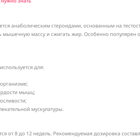
о нужно знать
яется анаболическим стероидами, основанным на тесто
ть мышечную массу и сжигать жир. Особенно популярен 
используется для:
 организме;
ердости мышц;
осливости;
лекательной мускулатуры.
ся от 8 до 12 недель. Рекомендуемая дозировка составл